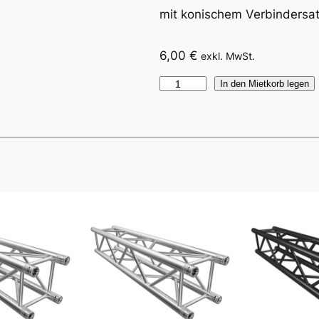
mit konischem Verbindersa
6,00
€
exkl. MwSt.
F
In den Mietkorb legen
3
4
4
-
P
u
n
k
t
-
T
r