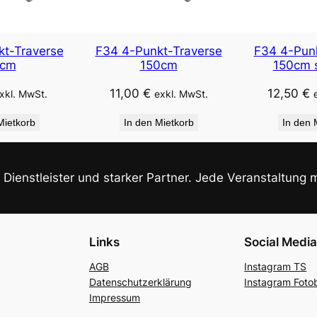
a
v
e
t-Traverse
F34 4-Punkt-Traverse
F34 4-Punk
r
cm
150cm
150cm 
s
11,00
€
12,50
€
xkl. MwSt.
exkl. MwSt.
e
2
Mietkorb
In den Mietkorb
In den 
5
c
m
r Dienstleister und starker Partner. Jede Veranstaltung mi
M
e
n
Links
Social Medi
g
e
AGB
Instagram TS
Datenschutzerklärung
Instagram Foto
Impressum