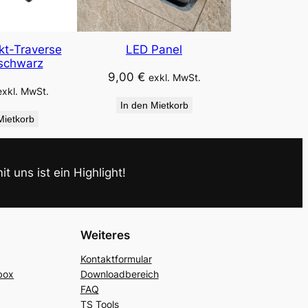
t-Traverse
LED Panel
schwarz
9,00
€
exkl. MwSt.
exkl. MwSt.
In den Mietkorb
Mietkorb
t uns ist ein Highlight!
a
Weiteres
Kontaktformular
box
Downloadbereich
FAQ
TS Tools