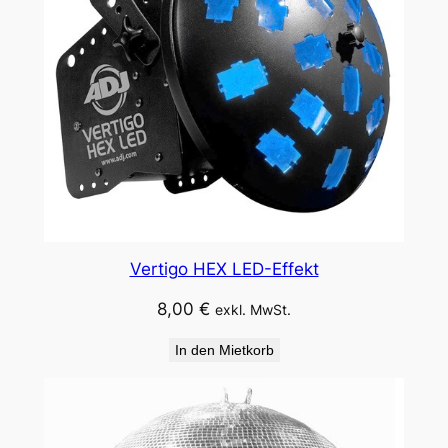
e
Vertigo HEX LED-Effekt
8,00
€
exkl. MwSt.
In den Mietkorb