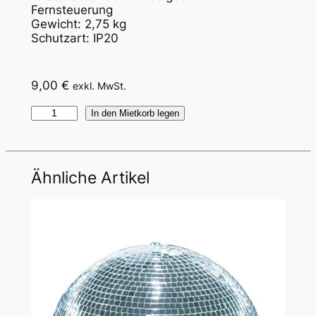
Fernsteuerung
Gewicht: 2,75 kg
Schutzart: IP20
9,00
€
exkl. MwSt.
N
In den Mietkorb legen
e
b
e
Ähnliche Artikel
l
m
a
s
c
h
i
n