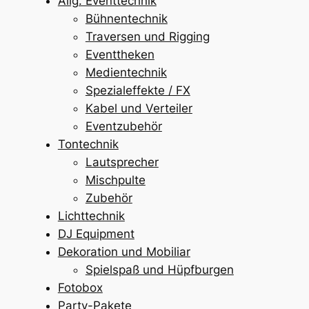
Allg. Eventtechnik
Bühnentechnik
Traversen und Rigging
Eventtheken
Medientechnik
Spezialeffekte / FX
Kabel und Verteiler
Eventzubehör
Tontechnik
Lautsprecher
Mischpulte
Zubehör
Lichttechnik
DJ Equipment
Dekoration und Mobiliar
Spielspaß und Hüpfburgen
Fotobox
Party-Pakete