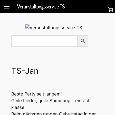
Veranstaltungsservice TS
Zum
Inhalt
springen
TS-Jan
Beste Party seit langem!
Geile Lieder, geile Stimmung – einfach
klasse!
Beim nächsten runden Geburtstag in der